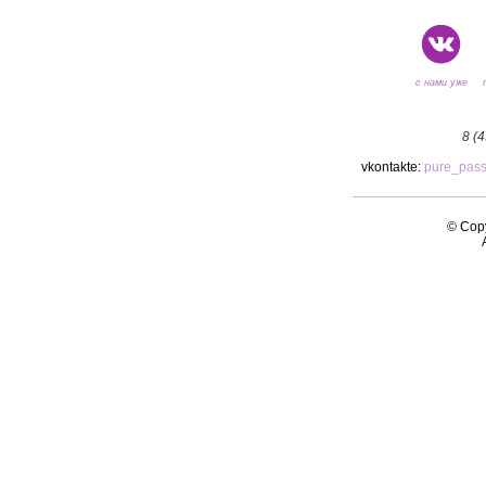
с нами уже
8 (
vkontakte:
pure_pas
© Copy