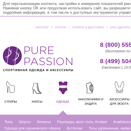
Для персонализации контента, настройки и измерения показателей ре
Нажимая кнопку OK или продолжая использовать сайт, вы разрешаете
подробная информация, в том числе о доступных инструментах управ
КАТАЛОГ
ǀ
УСЛУГИ
ǀ
ОПЛАТА И ДОСТАВКА
ǀ
КАК СДЕЛАТЬ
8 (800) 55
(бесплатно по
8 (499) 50
Ежедневно с 10:0
НАКОЛЕННИКИ И
АКСЕССУАРЫ
СТРИПЫ
ХИЛСЫ
ОДЕЖДА
ЗАЩИТА
ДЛЯ ЭКЗОТА
Топы
Шорты
Легинсы
Рашгарды, кроп-топы, болеро
Комбинез
Одежда для сценического образа
Футболки
Топы удлиненные, майки