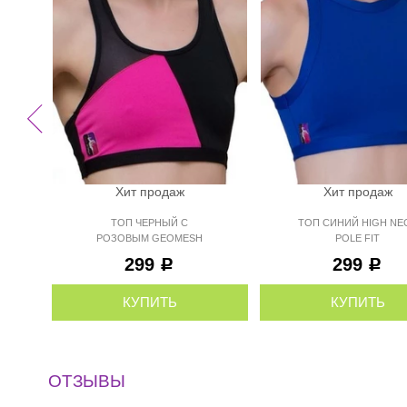
Хит продаж
Хит продаж
ТОП ЧЕРНЫЙ С
ТОП СИНИЙ HIGH NE
РОЗОВЫМ GEOMESH
POLE FIT
POLE FIT
299
299
Р
Р
КУПИТЬ
КУПИТЬ
ОТЗЫВЫ