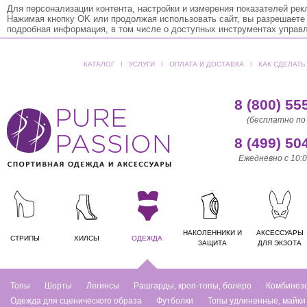
Для персонализации контента, настройки и измерения показателей ре
Нажимая кнопку OK или продолжая использовать сайт, вы разрешаете
подробная информация, в том числе о доступных инструментах управ
КАТАЛОГ
ǀ
УСЛУГИ
ǀ
ОПЛАТА И ДОСТАВКА
ǀ
КАК СДЕЛАТЬ
8 (800) 55
(бесплатно по
8 (499) 50
Ежедневно с 10:0
НАКОЛЕННИКИ И
АКСЕССУАРЫ
СТРИПЫ
ХИЛСЫ
ОДЕЖДА
ЗАЩИТА
ДЛЯ ЭКЗОТА
Топы
Шорты
Легинсы
Рашгарды, кроп-топы, болеро
Комбинез
Одежда для сценического образа
Футболки
Топы удлиненные, майки