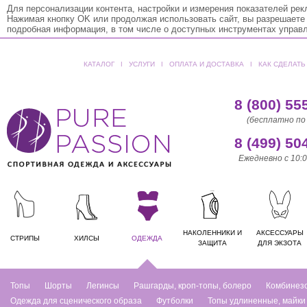
Для персонализации контента, настройки и измерения показателей ре
Нажимая кнопку OK или продолжая использовать сайт, вы разрешаете
подробная информация, в том числе о доступных инструментах управ
КАТАЛОГ
ǀ
УСЛУГИ
ǀ
ОПЛАТА И ДОСТАВКА
ǀ
КАК СДЕЛАТЬ
8 (800) 55
(бесплатно по
8 (499) 50
Ежедневно с 10:0
НАКОЛЕННИКИ И
АКСЕССУАРЫ
СТРИПЫ
ХИЛСЫ
ОДЕЖДА
ЗАЩИТА
ДЛЯ ЭКЗОТА
Топы
Шорты
Легинсы
Рашгарды, кроп-топы, болеро
Комбинез
Одежда для сценического образа
Футболки
Топы удлиненные, майки