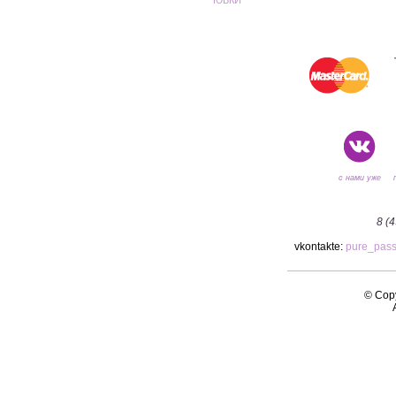
ЮБКИ
с нами уже
8 (
vkontakte:
pure_pas
© Copy