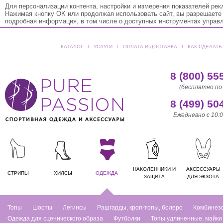
Для персонализации контента, настройки и измерения показателей ре
Нажимая кнопку OK или продолжая использовать сайт, вы разрешаете
подробная информация, в том числе о доступных инструментах управ
КАТАЛОГ
ǀ
УСЛУГИ
ǀ
ОПЛАТА И ДОСТАВКА
ǀ
КАК СДЕЛАТЬ
8 (800) 55
(бесплатно по
8 (499) 50
Ежедневно с 10:0
НАКОЛЕННИКИ И
АКСЕССУАРЫ
СТРИПЫ
ХИЛСЫ
ОДЕЖДА
ЗАЩИТА
ДЛЯ ЭКЗОТА
Топы
Шорты
Легинсы
Рашгарды, кроп-топы, болеро
Комбинез
Одежда для сценического образа
Футболки
Топы удлиненные, майки