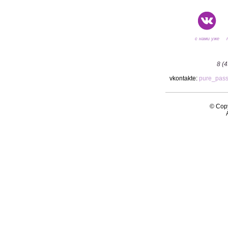
с нами уже
8 (
vkontakte:
pure_pas
© Copy