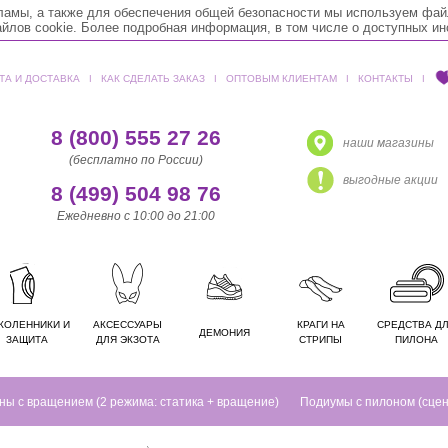
кламы, а также для обеспечения общей безопасности мы используем фай
лов cookie. Более подробная информация, в том числе о доступных и
ТА И ДОСТАВКА
ǀ
КАК СДЕЛАТЬ ЗАКАЗ
ǀ
ОПТОВЫМ КЛИЕНТАМ
ǀ
КОНТАКТЫ
ǀ
8 (800) 555 27 26
наши магазины
(бесплатно по России)
выгодные акции
8 (499) 504 98 76
Ежедневно с 10:00 до 21:00
КОЛЕННИКИ И
АКСЕССУАРЫ
КРАГИ НА
СРЕДСТВА Д
ДЕМОНИЯ
ЗАЩИТА
ДЛЯ ЭКЗОТА
СТРИПЫ
ПИЛОНА
ны с вращением (2 режима: статика + вращение)
Подиумы с пилоном (сце