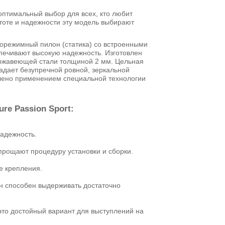
 оптимальный выбор для всех, кто любит
тоте и надежности эту модель выбирают
днорежимный пилон (статика) со встроенными
печивают высокую надежность. Изготовлен
ржавеющей стали толщиной 2 мм. Цельная
адает безупречной ровной, зеркальной
лено применением специальной технологии
re Passion Sport:
адежность.
рощают процедуру установки и сборки.
 крепления.
он способен выдерживать достаточно
 это достойный вариант для выступлений на