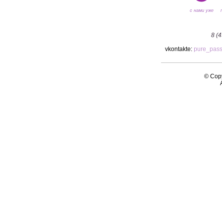
с нами уже
8 (
vkontakte:
pure_pas
© Copy