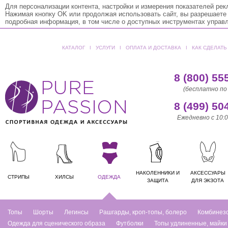
Для персонализации контента, настройки и измерения показателей ре
Нажимая кнопку OK или продолжая использовать сайт, вы разрешаете
подробная информация, в том числе о доступных инструментах управ
КАТАЛОГ
ǀ
УСЛУГИ
ǀ
ОПЛАТА И ДОСТАВКА
ǀ
КАК СДЕЛАТЬ
8 (800) 55
(бесплатно по
8 (499) 50
Ежедневно с 10:0
НАКОЛЕННИКИ И
АКСЕССУАРЫ
СТРИПЫ
ХИЛСЫ
ОДЕЖДА
ЗАЩИТА
ДЛЯ ЭКЗОТА
Топы
Шорты
Легинсы
Рашгарды, кроп-топы, болеро
Комбинез
Одежда для сценического образа
Футболки
Топы удлиненные, майки