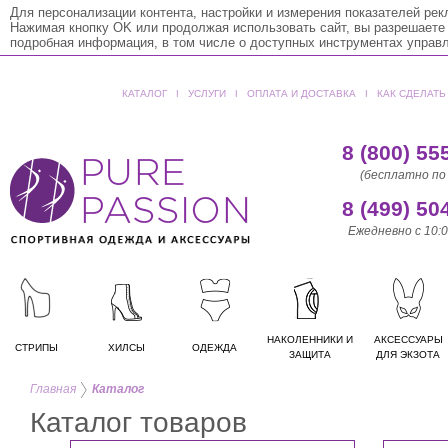
Для персонализации контента, настройки и измерения показателей ре
Нажимая кнопку OK или продолжая использовать сайт, вы разрешаете
подробная информация, в том числе о доступных инструментах управ
КАТАЛОГ
ǀ
УСЛУГИ
ǀ
ОПЛАТА И ДОСТАВКА
ǀ
КАК СДЕЛАТЬ
8 (800) 55
(бесплатно по
8 (499) 50
Ежедневно с 10:0
НАКОЛЕННИКИ И
АКСЕССУАРЫ
СТРИПЫ
ХИЛСЫ
ОДЕЖДА
ЗАЩИТА
ДЛЯ ЭКЗОТА
Главная
Каталог
Каталог товаров
ЕДИНИЧКИ
Pleaser
ДВОЙКИ