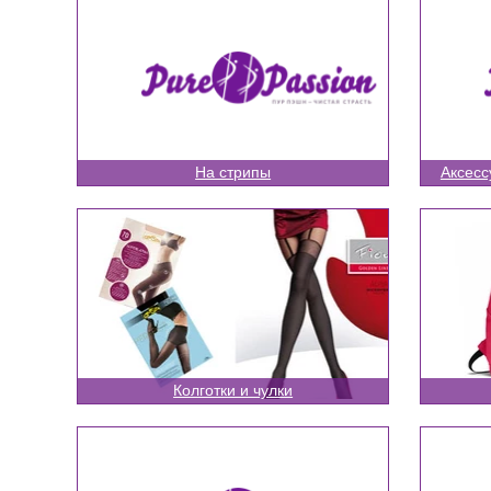
На стрипы
Аксесс
Колготки и чулки