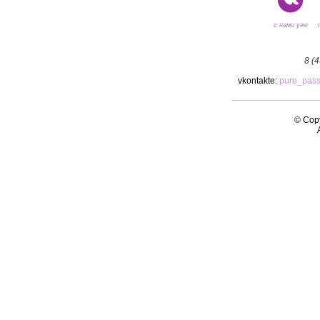
с нами уже
8 (
vkontakte:
pure_pas
© Copy