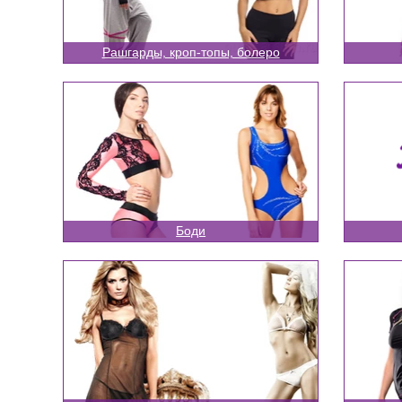
Рашгарды, кроп-топы, болеро
Боди