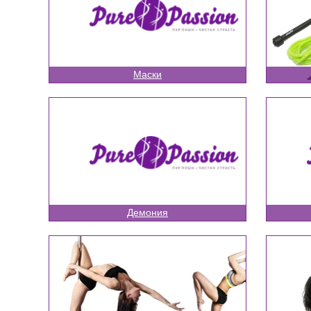
Маски
Демония