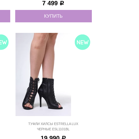
7 499
Р
КУПИТЬ
36
37
38
39
40
ТУФЛИ ХИЛСЫ ESTRELLA LUX
ЧЕРНЫЕ ESL1101BL
19 990
Р