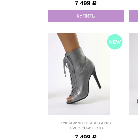
7 499
Р
КУПИТЬ
35
36
36
37
37
38
38
39
39
40
40
41
ТУФЛИ ХИЛСЫ ESTRELLA PRO
ТЕМНО-СЕРАЯ КОЖА
ESP911DGR
7 499
Р