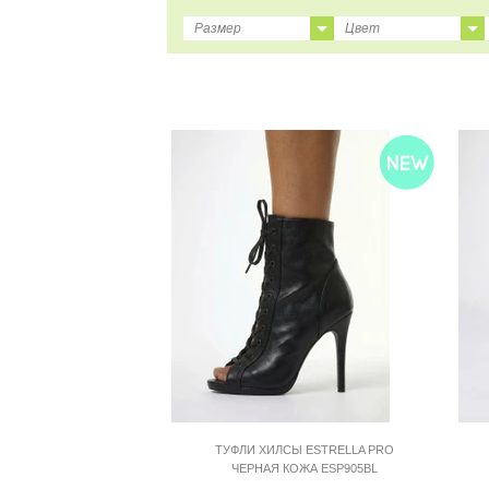
Размер
Цвет
35
35
36
36
37
37
38
38
39
39
40
40
41
41
ТУФЛИ ХИЛСЫ ESTRELLA PRO
ЧЕРНАЯ КОЖА ESP905BL