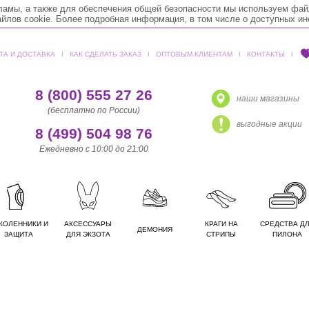
кламы, а также для обеспечения общей безопасности мы используем фай
лов cookie. Более подробная информация, в том числе о доступных и
ТА И ДОСТАВКА
ǀ
КАК СДЕЛАТЬ ЗАКАЗ
ǀ
ОПТОВЫМ КЛИЕНТАМ
ǀ
КОНТАКТЫ
ǀ
8 (800) 555 27 26
наши магазины
(бесплатно по России)
выгодные акции
8 (499) 504 98 76
Ежедневно с 10:00 до 21:00
КОЛЕННИКИ И
АКСЕССУАРЫ
КРАГИ НА
СРЕДСТВА Д
ДЕМОНИЯ
ЗАЩИТА
ДЛЯ ЭКЗОТА
СТРИПЫ
ПИЛОНА