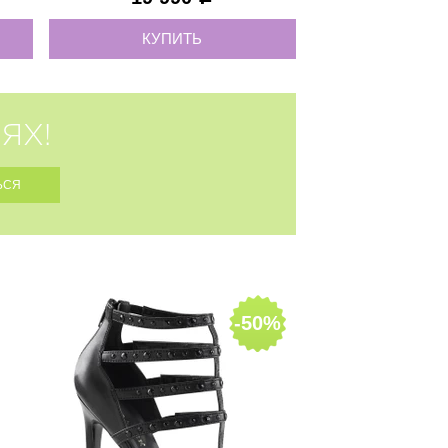
КУПИТЬ
ЯХ!
-50%
36