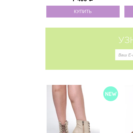
КУПИТЬ
УЗ
36
37
37
38
38
39
39