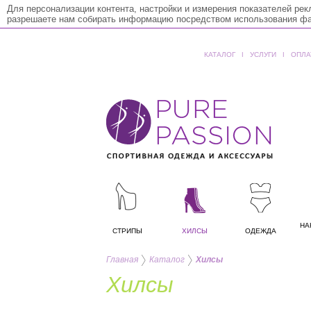
Для персонализации контента, настройки и измерения показателей ре
разрешаете нам собирать информацию посредством использования фай
КАТАЛОГ
ǀ
УСЛУГИ
ǀ
ОПЛА
НА
СТРИПЫ
ХИЛСЫ
ОДЕЖДА
Главная
Каталог
Хилсы
Хилсы