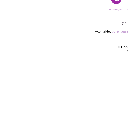
с нами уже
8 (
vkontakte:
pure_pas
© Copy