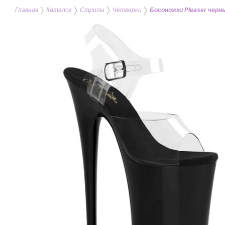
Главная
Каталог
Стрипы
Четверки
Босоножки Pleaser черны