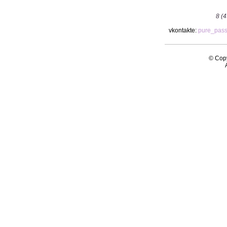
8 (
vkontakte:
pure_pas
© Copy