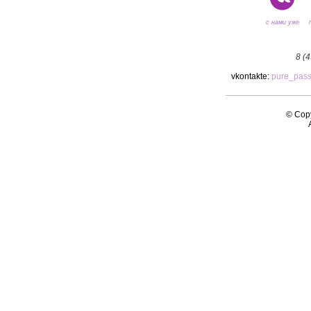
с нами уже
8 (
vkontakte:
pure_pas
© Copy