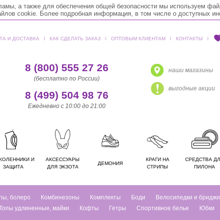
кламы, а также для обеспечения общей безопасности мы используем фай
лов cookie. Более подробная информация, в том числе о доступных и
ТА И ДОСТАВКА
ǀ
КАК СДЕЛАТЬ ЗАКАЗ
ǀ
ОПТОВЫМ КЛИЕНТАМ
ǀ
КОНТАКТЫ
ǀ
8 (800) 555 27 26
наши магазины
(бесплатно по России)
выгодные акции
8 (499) 504 98 76
Ежедневно с 10:00 до 21:00
КОЛЕННИКИ И
АКСЕССУАРЫ
КРАГИ НА
СРЕДСТВА Д
ДЕМОНИЯ
ЗАЩИТА
ДЛЯ ЭКЗОТА
СТРИПЫ
ПИЛОНА
пы, болеро
Комбинезоны
Комплекты
Боди
Велосипедки и бриджи
Топы удлиненные, майки
Кофты
Гетры
Спортивное белье
Юбки