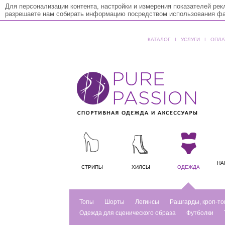
Для персонализации контента, настройки и измерения показателей ре
разрешаете нам собирать информацию посредством использования фай
КАТАЛОГ
ǀ
УСЛУГИ
ǀ
ОПЛА
НА
СТРИПЫ
ХИЛСЫ
ОДЕЖДА
Топы
Шорты
Легинсы
Рашгарды, кроп-то
Одежда для сценического образа
Футболки