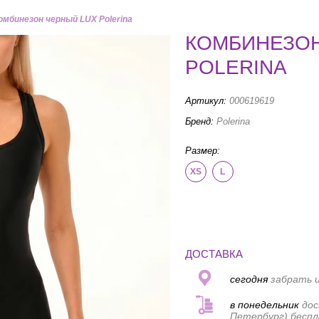
омбинезон черный LUX Polerina
КОМБИНЕЗОН
POLERINA
Артикул:
000619619
Бренд:
Polerina
Размер:
XS
L
ДОСТАВКА
сегодня
забрать и
в понедельник
дос
Петербург) беспл