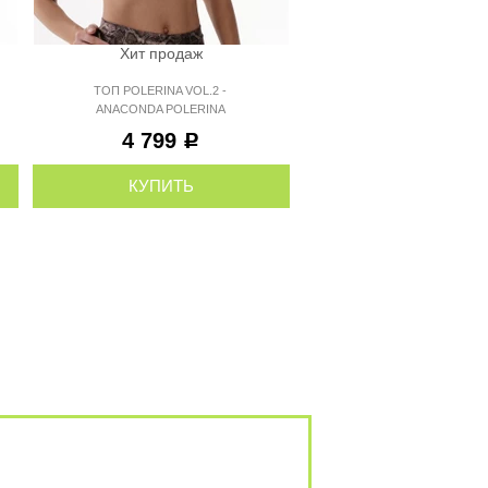
Хит продаж
Хит продаж
ТОП POLERINA VOL.2 -
ТОП FREIYA SILVER
ANACONDA POLERINA
STARDUST POLERIN
4 799
3 699
Р
Р
КУПИТЬ
КУПИТЬ