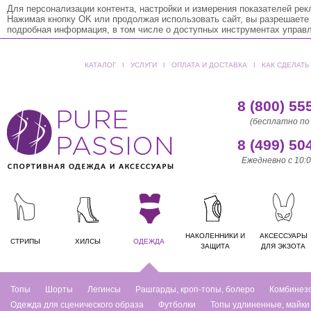
Для персонализации контента, настройки и измерения показателей ре
Нажимая кнопку OK или продолжая использовать сайт, вы разрешаете
подробная информация, в том числе о доступных инструментах управ
КАТАЛОГ
ǀ
УСЛУГИ
ǀ
ОПЛАТА И ДОСТАВКА
ǀ
КАК СДЕЛАТЬ
8 (800) 55
(бесплатно по
8 (499) 50
Ежедневно с 10:0
НАКОЛЕННИКИ И
АКСЕССУАРЫ
СТРИПЫ
ХИЛСЫ
ОДЕЖДА
ЗАЩИТА
ДЛЯ ЭКЗОТА
Топы
Шорты
Легинсы
Рашгарды, кроп-топы, болеро
Комбинез
Одежда для сценического образа
Футболки
Топы удлиненные, майки