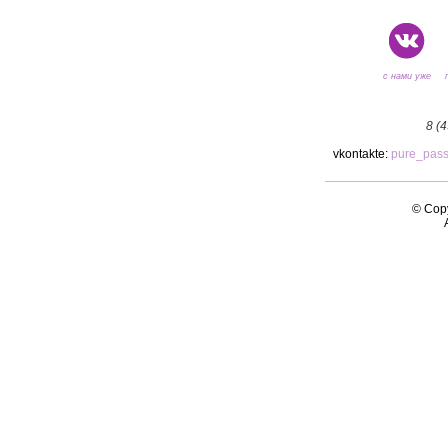
с нами уже
8 (
vkontakte:
pure_pas
© Copy