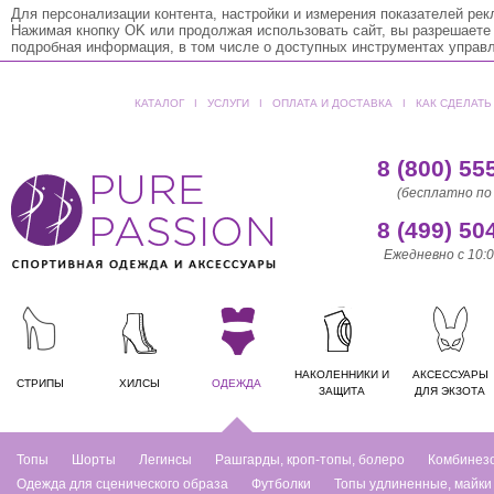
Для персонализации контента, настройки и измерения показателей ре
Нажимая кнопку OK или продолжая использовать сайт, вы разрешаете
подробная информация, в том числе о доступных инструментах управ
КАТАЛОГ
ǀ
УСЛУГИ
ǀ
ОПЛАТА И ДОСТАВКА
ǀ
КАК СДЕЛАТЬ
8 (800) 55
(бесплатно по
8 (499) 50
Ежедневно с 10:0
НАКОЛЕННИКИ И
АКСЕССУАРЫ
СТРИПЫ
ХИЛСЫ
ОДЕЖДА
ЗАЩИТА
ДЛЯ ЭКЗОТА
Топы
Шорты
Легинсы
Рашгарды, кроп-топы, болеро
Комбинез
Одежда для сценического образа
Футболки
Топы удлиненные, майки