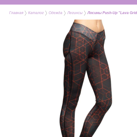
Главная
Каталог
Одежда
Легинсы
Лосины Push-Up "Lava Grid