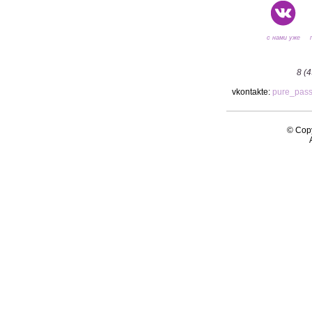
с нами уже
8 (
vkontakte:
pure_pas
© Copy