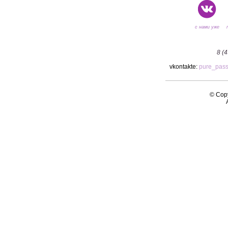
с нами уже
8 (
vkontakte:
pure_pas
© Copy