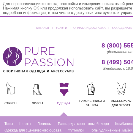
Для персонализации контента, настройки и измерения показателей ре
Нажимая кнопку OK или продолжая использовать сайт, вы разрешаете
подробная информация, в том числе о доступных инструментах управ
КАТАЛОГ
ǀ
УСЛУГИ
ǀ
ОПЛАТА И ДОСТАВКА
ǀ
КАК СДЕЛАТЬ
8 (800) 55
(бесплатно по
8 (499) 50
Ежедневно с 10:0
НАКОЛЕННИКИ И
АКСЕССУАРЫ
СТРИПЫ
ХИЛСЫ
ОДЕЖДА
ЗАЩИТА
ДЛЯ ЭКЗОТА
Топы
Шорты
Легинсы
Рашгарды, кроп-топы, болеро
Комбинез
Одежда для сценического образа
Футболки
Топы удлиненные, майки