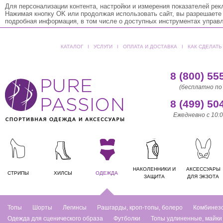
Для персонализации контента, настройки и измерения показателей ре
Нажимая кнопку OK или продолжая использовать сайт, вы разрешаете
подробная информация, в том числе о доступных инструментах управ
КАТАЛОГ
ǀ
УСЛУГИ
ǀ
ОПЛАТА И ДОСТАВКА
ǀ
КАК СДЕЛАТЬ
8 (800) 55
(бесплатно по
8 (499) 50
Ежедневно с 10:0
НАКОЛЕННИКИ И
АКСЕССУАРЫ
СТРИПЫ
ХИЛСЫ
ОДЕЖДА
ЗАЩИТА
ДЛЯ ЭКЗОТА
Топы
Шорты
Легинсы
Рашгарды, кроп-топы, болеро
Комбинез
Одежда для сценического образа
Футболки
Топы удлиненные, майки