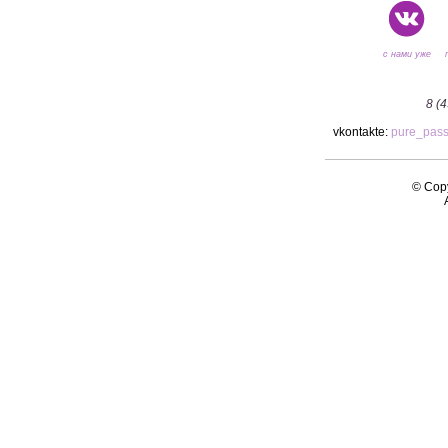
с нами уже
8 (
vkontakte:
pure_pas
© Copy