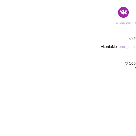
с нами уже
8 (
vkontakte:
pure_pas
© Copy