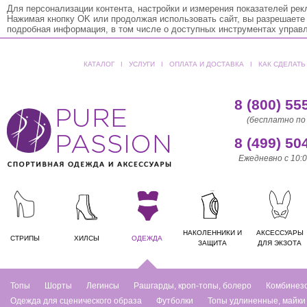
Для персонализации контента, настройки и измерения показателей ре
Нажимая кнопку OK или продолжая использовать сайт, вы разрешаете
подробная информация, в том числе о доступных инструментах управ
КАТАЛОГ
ǀ
УСЛУГИ
ǀ
ОПЛАТА И ДОСТАВКА
ǀ
КАК СДЕЛАТЬ
8 (800) 55
(бесплатно по
8 (499) 50
Ежедневно с 10:0
НАКОЛЕННИКИ И
АКСЕССУАРЫ
СТРИПЫ
ХИЛСЫ
ОДЕЖДА
ЗАЩИТА
ДЛЯ ЭКЗОТА
Топы
Шорты
Легинсы
Рашгарды, кроп-топы, болеро
Комбинез
Одежда для сценического образа
Футболки
Топы удлиненные, майки