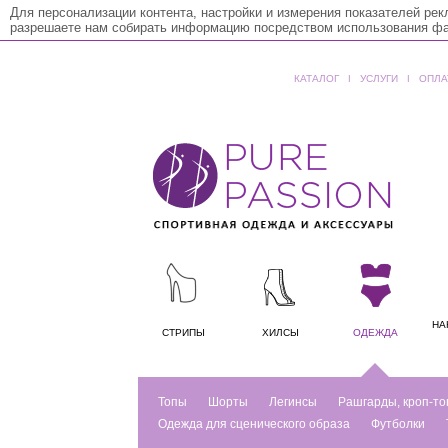
Для персонализации контента, настройки и измерения показателей ре
разрешаете нам собирать информацию посредством использования фай
КАТАЛОГ
ǀ
УСЛУГИ
ǀ
ОПЛА
НА
СТРИПЫ
ХИЛСЫ
ОДЕЖДА
Топы
Шорты
Легинсы
Рашгарды, кроп-то
Одежда для сценического образа
Футболки