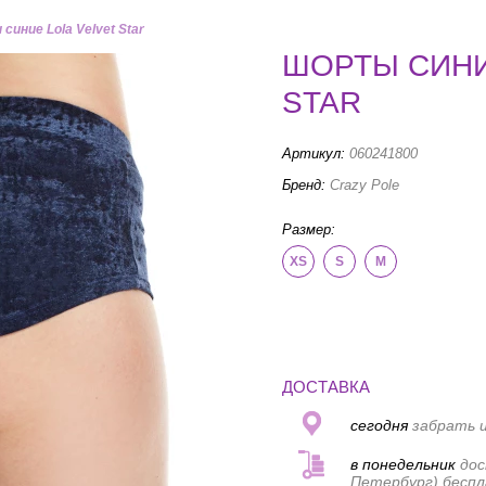
иние Lola Velvet Star
ШОРТЫ СИНИ
STAR
Артикул:
060241800
Бренд:
Crazy Pole
Размер:
XS
S
M
ДОСТАВКА
сегодня
забрать и
в понедельник
дос
Петербург) беспл