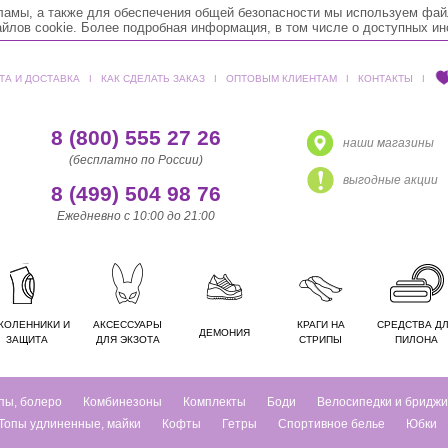
кламы, а также для обеспечения общей безопасности мы используем фай
лов cookie. Более подробная информация, в том числе о доступных и
ТА И ДОСТАВКА
ǀ
КАК СДЕЛАТЬ ЗАКАЗ
ǀ
ОПТОВЫМ КЛИЕНТАМ
ǀ
КОНТАКТЫ
ǀ
8 (800) 555 27 26
наши магазины
(бесплатно по России)
выгодные акции
8 (499) 504 98 76
Ежедневно с 10:00 до 21:00
КОЛЕННИКИ И
АКСЕССУАРЫ
КРАГИ НА
СРЕДСТВА Д
ДЕМОНИЯ
ЗАЩИТА
ДЛЯ ЭКЗОТА
СТРИПЫ
ПИЛОНА
пы, болеро
Комбинезоны
Комплекты
Боди
Велосипедки и бриджи
Топы удлиненные, майки
Кофты
Гетры
Спортивное белье
Юбки