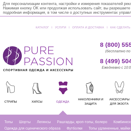
Для персонализации контента, настройки и измерения показателей ре
Нажимая кнопку OK или продолжая использовать сайт, вы разрешаете
подробная информация, в том числе о доступных инструментах управ
КАТАЛОГ
ǀ
УСЛУГИ
ǀ
ОПЛАТА И ДОСТАВКА
ǀ
КАК СДЕЛАТЬ
8 (800) 55
(бесплатно по
8 (499) 50
Ежедневно с 10:0
НАКОЛЕННИКИ И
АКСЕССУАРЫ
СТРИПЫ
ХИЛСЫ
ОДЕЖДА
ЗАЩИТА
ДЛЯ ЭКЗОТА
Топы
Шорты
Легинсы
Рашгарды, кроп-топы, болеро
Комбинез
Одежда для сценического образа
Футболки
Топы удлиненные, майки