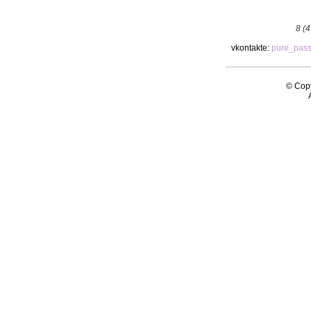
8 (
vkontakte:
pure_pas
© Copy