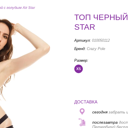
й с голубым Air Star
ТОП ЧЕРНЫЙ
STAR
Артикул:
010050112
Бренд:
Crazy Pole
Размер:
XS
ДОСТАВКА
сегодня
забрать и
послезавтра
дост
Петербург) беспл