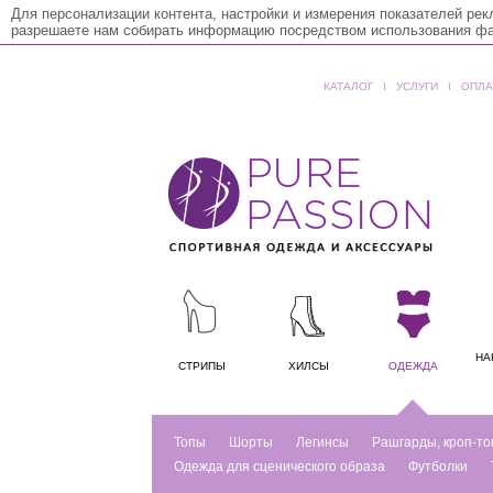
Для персонализации контента, настройки и измерения показателей ре
разрешаете нам собирать информацию посредством использования фай
КАТАЛОГ
ǀ
УСЛУГИ
ǀ
ОПЛА
НА
СТРИПЫ
ХИЛСЫ
ОДЕЖДА
Топы
Шорты
Легинсы
Рашгарды, кроп-то
Одежда для сценического образа
Футболки