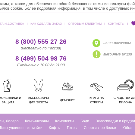
кламы, а также для обеспечения общей безопасности мы используем фай
лов cookie. Более подробная информация, в том числе о доступных и
ТА И ДОСТАВКА
ǀ
КАК СДЕЛАТЬ ЗАКАЗ
ǀ
ОПТОВЫМ КЛИЕНТАМ
ǀ
КОНТАКТЫ
ǀ
8 (800) 555 27 26
наши магазины
(бесплатно по России)
выгодные акции
8 (499) 504 98 76
Ежедневно с 10:00 до 21:00
КОЛЕННИКИ И
АКСЕССУАРЫ
КРАГИ НА
СРЕДСТВА Д
ДЕМОНИЯ
ЗАЩИТА
ДЛЯ ЭКЗОТА
СТРИПЫ
ПИЛОНА
пы, болеро
Комбинезоны
Комплекты
Боди
Велосипедки и бриджи
Топы удлиненные, майки
Кофты
Гетры
Спортивное белье
Юбки