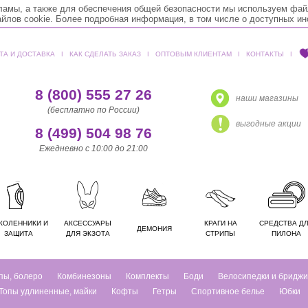
кламы, а также для обеспечения общей безопасности мы используем фай
лов cookie. Более подробная информация, в том числе о доступных и
ТА И ДОСТАВКА
ǀ
КАК СДЕЛАТЬ ЗАКАЗ
ǀ
ОПТОВЫМ КЛИЕНТАМ
ǀ
КОНТАКТЫ
ǀ
8 (800) 555 27 26
наши магазины
(бесплатно по России)
выгодные акции
8 (499) 504 98 76
Ежедневно с 10:00 до 21:00
КОЛЕННИКИ И
АКСЕССУАРЫ
КРАГИ НА
СРЕДСТВА Д
ДЕМОНИЯ
ЗАЩИТА
ДЛЯ ЭКЗОТА
СТРИПЫ
ПИЛОНА
пы, болеро
Комбинезоны
Комплекты
Боди
Велосипедки и бриджи
Топы удлиненные, майки
Кофты
Гетры
Спортивное белье
Юбки