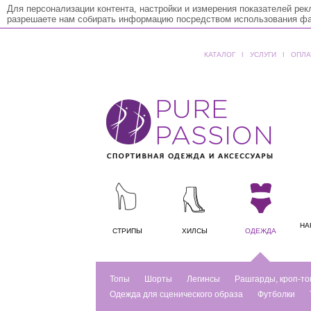
Для персонализации контента, настройки и измерения показателей ре
разрешаете нам собирать информацию посредством использования фай
КАТАЛОГ
ǀ
УСЛУГИ
ǀ
ОПЛА
НА
СТРИПЫ
ХИЛСЫ
ОДЕЖДА
Топы
Шорты
Легинсы
Рашгарды, кроп-то
Одежда для сценического образа
Футболки