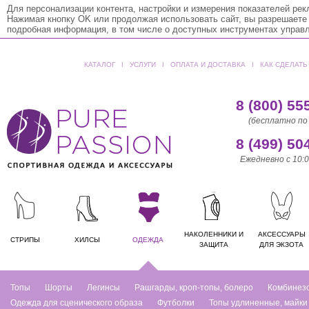
Для персонализации контента, настройки и измерения показателей ре
Нажимая кнопку OK или продолжая использовать сайт, вы разрешаете
подробная информация, в том числе о доступных инструментах управ
КАТАЛОГ
ǀ
УСЛУГИ
ǀ
ОПЛАТА И ДОСТАВКА
ǀ
КАК СДЕЛАТЬ
8 (800) 55
(бесплатно по
8 (499) 50
Ежедневно с 10:0
НАКОЛЕННИКИ И
АКСЕССУАРЫ
СТРИПЫ
ХИЛСЫ
ОДЕЖДА
ЗАЩИТА
ДЛЯ ЭКЗОТА
Топы
Шорты
Легинсы
Рашгарды, кроп-топы, болеро
Комбинез
Одежда для сценического образа
Футболки
Топы удлиненные, майки