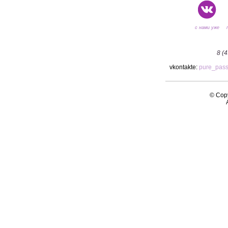
с нами уже
8 (
vkontakte:
pure_pas
© Copy