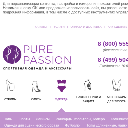
Для персонализации контента, настройки и измерения показателей ре
Нажимая кнопку OK или продолжая использовать сайт, вы разрешаете
подробная информация, в том числе о доступных инструментах управ
КАТАЛОГ
ǀ
УСЛУГИ
ǀ
ОПЛАТА И ДОСТАВКА
ǀ
КАК СДЕЛАТЬ
8 (800) 55
(бесплатно по
8 (499) 50
Ежедневно с 10:0
НАКОЛЕННИКИ И
АКСЕССУАРЫ
СТРИПЫ
ХИЛСЫ
ОДЕЖДА
ЗАЩИТА
ДЛЯ ЭКЗОТА
Топы
Шорты
Легинсы
Рашгарды, кроп-топы, болеро
Комбинез
Одежда для сценического образа
Футболки
Топы удлиненные, майки