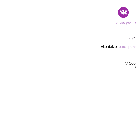
с нами уже
8 (
vkontakte:
pure_pas
© Copy