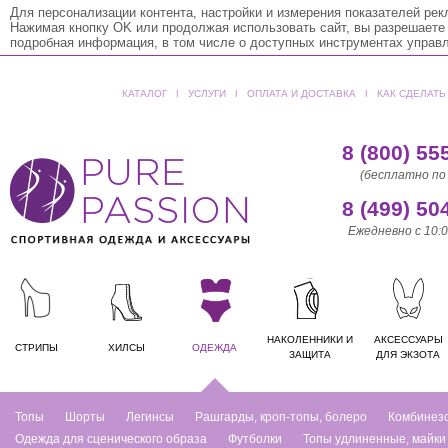
Для персонализации контента, настройки и измерения показателей ре
Нажимая кнопку OK или продолжая использовать сайт, вы разрешаете
подробная информация, в том числе о доступных инструментах управ
КАТАЛОГ
ǀ
УСЛУГИ
ǀ
ОПЛАТА И ДОСТАВКА
ǀ
КАК СДЕЛАТЬ
8 (800) 55
(бесплатно по
8 (499) 50
Ежедневно с 10:0
НАКОЛЕННИКИ И
АКСЕССУАРЫ
СТРИПЫ
ХИЛСЫ
ОДЕЖДА
ЗАЩИТА
ДЛЯ ЭКЗОТА
Топы
Шорты
Легинсы
Рашгарды, кроп-топы, болеро
Комбинез
Одежда для сценического образа
Футболки
Топы удлиненные, майки