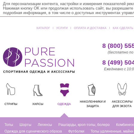
Для персонализации контента, настройки и измерения показателей ре
Нажимая кнопку OK или продолжая использовать сайт, вы разрешаете
подробная информация, в том числе о доступных инструментах управ
КАТАЛОГ
ǀ
УСЛУГИ
ǀ
ОПЛАТА И ДОСТАВКА
ǀ
КАК СДЕЛАТЬ
8 (800) 55
(бесплатно по
8 (499) 50
Ежедневно с 10:0
НАКОЛЕННИКИ И
АКСЕССУАРЫ
СТРИПЫ
ХИЛСЫ
ОДЕЖДА
ЗАЩИТА
ДЛЯ ЭКЗОТА
Топы
Шорты
Легинсы
Рашгарды, кроп-топы, болеро
Комбинез
Одежда для сценического образа
Футболки
Топы удлиненные, майки