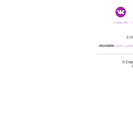
с нами уже
8 (
vkontakte:
pure_pas
© Copy