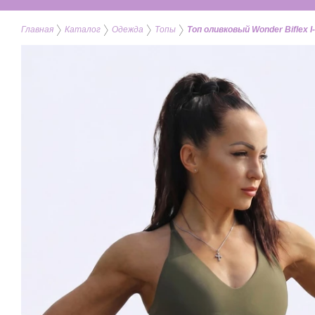
Главная
Каталог
Одежда
Топы
Топ оливковый Wonder Biflex I-