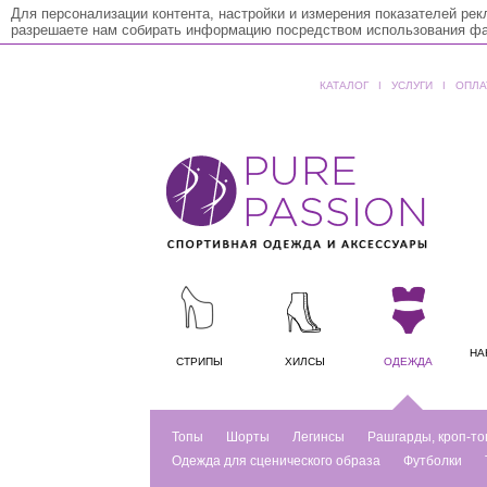
Для персонализации контента, настройки и измерения показателей ре
разрешаете нам собирать информацию посредством использования фай
КАТАЛОГ
ǀ
УСЛУГИ
ǀ
ОПЛА
НА
СТРИПЫ
ХИЛСЫ
ОДЕЖДА
Топы
Шорты
Легинсы
Рашгарды, кроп-то
Одежда для сценического образа
Футболки