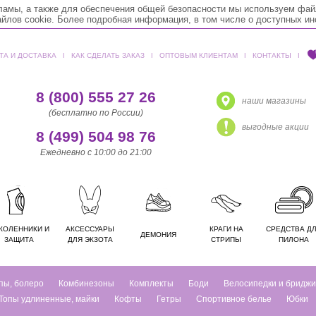
кламы, а также для обеспечения общей безопасности мы используем фай
лов cookie. Более подробная информация, в том числе о доступных и
ТА И ДОСТАВКА
ǀ
КАК СДЕЛАТЬ ЗАКАЗ
ǀ
ОПТОВЫМ КЛИЕНТАМ
ǀ
КОНТАКТЫ
ǀ
8 (800) 555 27 26
наши магазины
(бесплатно по России)
выгодные акции
8 (499) 504 98 76
Ежедневно с 10:00 до 21:00
КОЛЕННИКИ И
АКСЕССУАРЫ
КРАГИ НА
СРЕДСТВА Д
ДЕМОНИЯ
ЗАЩИТА
ДЛЯ ЭКЗОТА
СТРИПЫ
ПИЛОНА
пы, болеро
Комбинезоны
Комплекты
Боди
Велосипедки и бриджи
Топы удлиненные, майки
Кофты
Гетры
Спортивное белье
Юбки