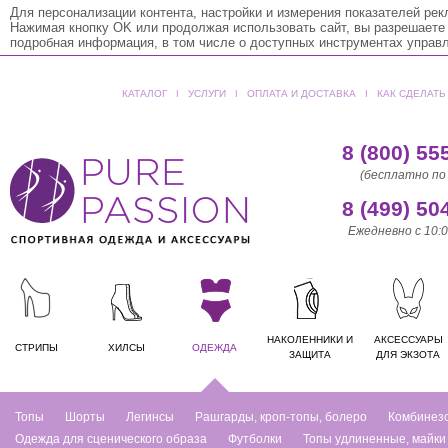
Для персонализации контента, настройки и измерения показателей ре
Нажимая кнопку OK или продолжая использовать сайт, вы разрешаете
подробная информация, в том числе о доступных инструментах управ
КАТАЛОГ
ǀ
УСЛУГИ
ǀ
ОПЛАТА И ДОСТАВКА
ǀ
КАК СДЕЛАТЬ
8 (800) 55
(бесплатно по
8 (499) 50
Ежедневно с 10:0
НАКОЛЕННИКИ И
АКСЕССУАРЫ
СТРИПЫ
ХИЛСЫ
ОДЕЖДА
ЗАЩИТА
ДЛЯ ЭКЗОТА
Топы
Шорты
Легинсы
Рашгарды, кроп-топы, болеро
Комбинез
Одежда для сценического образа
Футболки
Топы удлиненные, майки