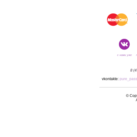
с нами уже
8 (
vkontakte:
pure_pas
© Copy