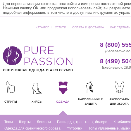
Для персонализации контента, настройки и измерения показателей ре
Нажимая кнопку OK или продолжая использовать сайт, вы разрешаете
подробная информация, в том числе о доступных инструментах управ
КАТАЛОГ
ǀ
УСЛУГИ
ǀ
ОПЛАТА И ДОСТАВКА
ǀ
КАК СДЕЛАТЬ
8 (800) 55
(бесплатно по
8 (499) 50
Ежедневно с 10:0
НАКОЛЕННИКИ И
АКСЕССУАРЫ
СТРИПЫ
ХИЛСЫ
ОДЕЖДА
ЗАЩИТА
ДЛЯ ЭКЗОТА
Топы
Шорты
Легинсы
Рашгарды, кроп-топы, болеро
Комбинез
Одежда для сценического образа
Футболки
Топы удлиненные, майки