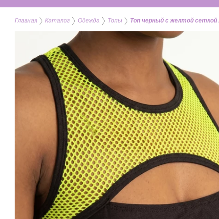
Главная
Каталог
Одежда
Топы
Топ черный с желтой сеткой A