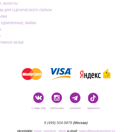
И, КЮЛОТЫ
ДА ДЛЯ СЦЕНИЧЕСКОГО ОБРАЗА
ОЛКИ
 УДЛИНЕННЫЕ, МАЙКИ
Ы
Ы
ТИВНОЕ БЕЛЬЕ
с нами уже
подписаны
читают
нравится
8 (499) 504-9876
(Москва)
vkontakte:
pure_passion_shop
e-mail:
sales@purepassion.ru