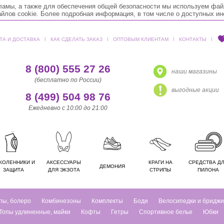
кламы, а также для обеспечения общей безопасности мы используем фай
лов cookie. Более подробная информация, в том числе о доступных и
ТА И ДОСТАВКА
ǀ
КАК СДЕЛАТЬ ЗАКАЗ
ǀ
ОПТОВЫМ КЛИЕНТАМ
ǀ
КОНТАКТЫ
ǀ
8 (800) 555 27 26
наши магазины
(бесплатно по России)
выгодные акции
8 (499) 504 98 76
Ежедневно с 10:00 до 21:00
КОЛЕННИКИ И
АКСЕССУАРЫ
КРАГИ НА
СРЕДСТВА Д
ДЕМОНИЯ
ЗАЩИТА
ДЛЯ ЭКЗОТА
СТРИПЫ
ПИЛОНА
пы, болеро
Комбинезоны
Комплекты
Боди
Велосипедки и бриджи
Топы удлиненные, майки
Кофты
Гетры
Спортивное белье
Юбки