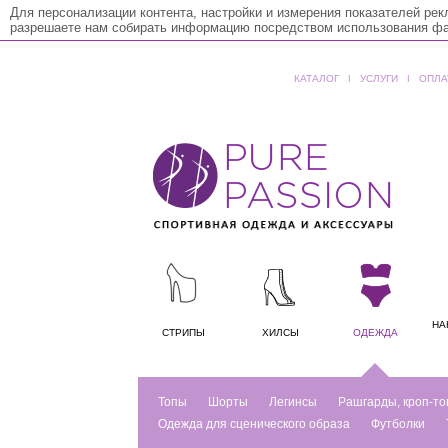
Для персонализации контента, настройки и измерения показателей ре
разрешаете нам собирать информацию посредством использования фай
КАТАЛОГ
ǀ
УСЛУГИ
ǀ
ОПЛА
НА
СТРИПЫ
ХИЛСЫ
ОДЕЖДА
Топы
Шорты
Легинсы
Рашгарды, кроп-то
Одежда для сценического образа
Футболки