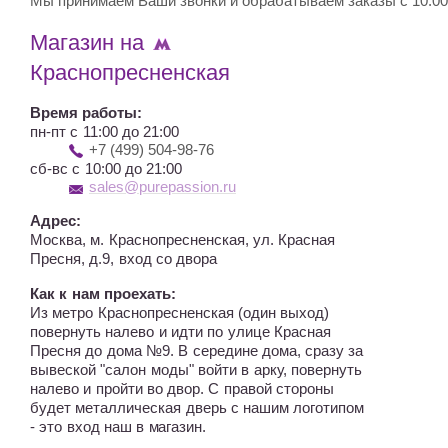
Мы принимаем Ваши звонки и обрабатываем заказы с 10:00 до
ТРОЙКИ
Магазин на
ЧЕТВЕРКИ
Краснопресненская
ПЯТЕРКИ
БОСОНОЖКИ
Время работы:
БОТФОРТЫ
пн-пт с 11:00 до 21:00
ФИТНЕС БИКИНИ
+7 (499) 504-98-76
сб-вс с 10:00 до 21:00
sales@purepassion.ru
Адрес:
Москва, м. Краснопресненская, ул. Красная
Пресня, д.9, вход со двора
Как к нам проехать:
Из метро Краснопресненская (один выход)
повернуть налево и идти по улице Красная
Пресня до дома №9. В середине дома, сразу за
вывеской "салон моды" войти в арку, повернуть
налево и пройти во двор. С правой стороны
будет металлическая дверь с нашим логотипом
- это вход наш в магазин.