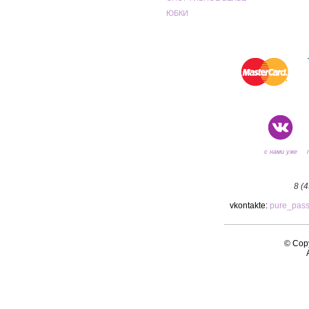
ЮБКИ
с нами уже
8 (
vkontakte:
pure_pas
© Copy