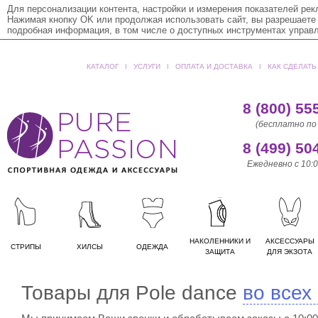
Для персонализации контента, настройки и измерения показателей ре
Нажимая кнопку OK или продолжая использовать сайт, вы разрешаете
подробная информация, в том числе о доступных инструментах управ
КАТАЛОГ
ǀ
УСЛУГИ
ǀ
ОПЛАТА И ДОСТАВКА
ǀ
КАК СДЕЛАТЬ
8 (800) 55
(бесплатно по
8 (499) 50
Ежедневно с 10:0
НАКОЛЕННИКИ И
АКСЕССУАРЫ
СТРИПЫ
ХИЛСЫ
ОДЕЖДА
ЗАЩИТА
ДЛЯ ЭКЗОТА
Товары для Pole dance
во всех
ЕДИНИЧКИ
Pleaser
ДВОЙКИ