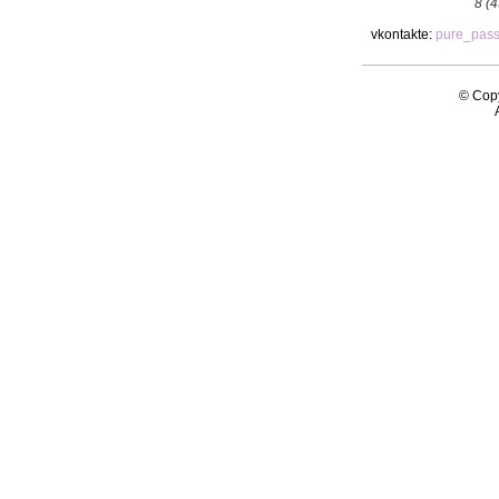
8 (
vkontakte:
pure_pas
© Copy