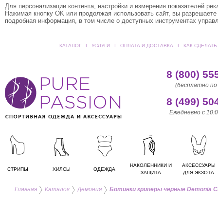
Для персонализации контента, настройки и измерения показателей ре
Нажимая кнопку OK или продолжая использовать сайт, вы разрешаете
подробная информация, в том числе о доступных инструментах управ
КАТАЛОГ
ǀ
УСЛУГИ
ǀ
ОПЛАТА И ДОСТАВКА
ǀ
КАК СДЕЛАТЬ
8 (800) 55
(бесплатно по
8 (499) 50
Ежедневно с 10:0
НАКОЛЕННИКИ И
АКСЕССУАРЫ
СТРИПЫ
ХИЛСЫ
ОДЕЖДА
ЗАЩИТА
ДЛЯ ЭКЗОТА
Главная
Каталог
Демония
Ботинки криперы черные Demonia 
ЕДИНИЧКИ
Pleaser
ДВОЙКИ