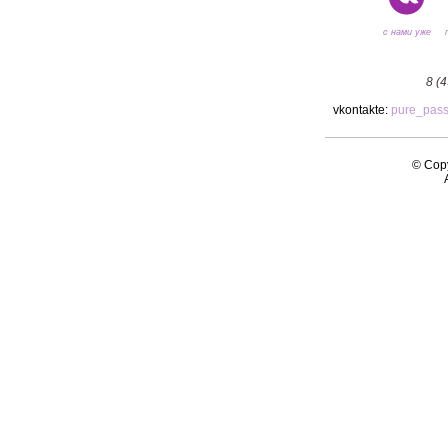
с нами уже
8 (
vkontakte:
pure_pas
© Copy