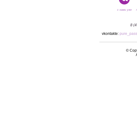
с нами уже
8 (
vkontakte:
pure_pas
© Copy